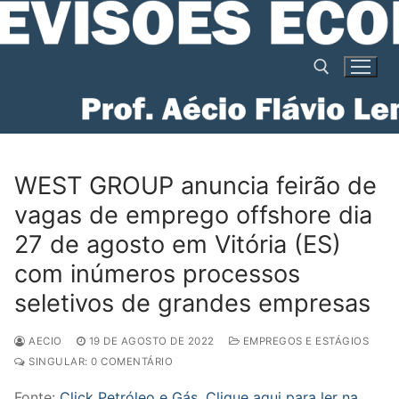
Pular
para
o
conteúdo
Pesquisar por:
WEST GROUP anuncia feirão de
vagas de emprego offshore dia
27 de agosto em Vitória (ES)
com inúmeros processos
seletivos de grandes empresas
AECIO
19 DE AGOSTO DE 2022
EMPREGOS E ESTÁGIOS
SINGULAR: 0 COMENTÁRIO
Fonte:
Click Petróleo e Gás. Clique aqui para ler na