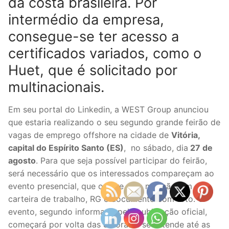
da costa brasileira. Por
intermédio da empresa,
consegue-se ter acesso a
certificados variados, como o
Huet, que é solicitado por
multinacionais.
Em seu portal do Linkedin, a WEST Group anunciou
que estaria realizando o seu segundo grande feirão de
vagas de emprego offshore na cidade de
Vitória,
capital do Espírito Santo (ES)
, no sábado, dia
27 de
agosto
. Para que seja possível participar do feirão,
será necessário que os interessados compareçam ao
evento presencial, que ocorre pela manhã, com
carteira de trabalho, RG e documento com foto. O
evento, segundo informado pela publicação oficial,
começará por volta das 8 horas e se estende até as