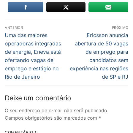
Navegação
ANTERIOR
PRÓXIMO
de
Post
Próximo
Uma das maiores
Ericsson anuncia
anterior:
post:
Post
operadoras integradas
abertura de 50 vagas
de energia, Eneva está
de emprego para
ofertando vagas de
candidatos sem
emprego e estágio no
experiência nas regiões
Rio de Janeiro
de SP e RJ
Deixe um comentário
O seu endereço de e-mail não será publicado.
Campos obrigatórios são marcados com
*
COMENTÁRIO
*