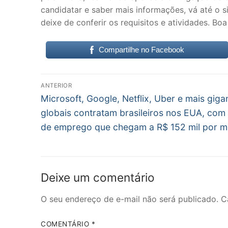
candidatar e saber mais informações, vá até o s
deixe de conferir os requisitos e atividades. Boa
Compartilhe no Facebook
Navegação
ANTERIOR
Post
de
Microsoft, Google, Netflix, Uber e mais giga
anterior:
globais contratam brasileiros nos EUA, com
Post
de emprego que chegam a R$ 152 mil por m
Deixe um comentário
O seu endereço de e-mail não será publicado.
C
COMENTÁRIO
*