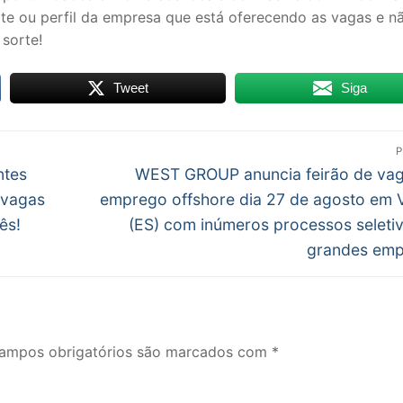
ite ou perfil da empresa que está oferecendo as vagas e n
 sorte!
Tweet
Siga
P
Próximo
ntes
WEST GROUP anuncia feirão de va
post:
 vagas
emprego offshore dia 27 de agosto em V
ês!
(ES) com inúmeros processos seleti
grandes emp
ampos obrigatórios são marcados com
*