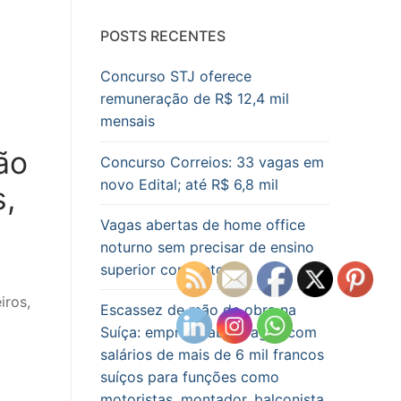
POSTS RECENTES
Concurso STJ oferece
remuneração de R$ 12,4 mil
mensais
ão
Concurso Correios: 33 vagas em
novo Edital; até R$ 6,8 mil
s,
Vagas abertas de home office
noturno sem precisar de ensino
superior completo
iros,
Escassez de mão de obra na
Suíça: empresa abre vagas com
salários de mais de 6 mil francos
suíços para funções como
motoristas, montador, balconista,