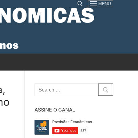
MENU
Pesquisar por:
,
Pesquisar
por:
no
ASSINE O CANAL