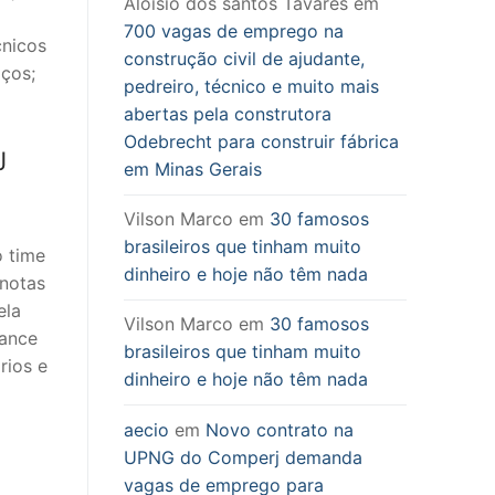
Aloisio dos santos Tavares
em
700 vagas de emprego na
cnicos
construção civil de ajudante,
ços;
pedreiro, técnico e muito mais
abertas pela construtora
Odebrecht para construir fábrica
J
em Minas Gerais
Vilson Marco
em
30 famosos
brasileiros que tinham muito
o time
dinheiro e hoje não têm nada
 notas
ela
Vilson Marco
em
30 famosos
iance
brasileiros que tinham muito
rios e
dinheiro e hoje não têm nada
aecio
em
Novo contrato na
UPNG do Comperj demanda
vagas de emprego para