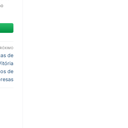
ão
RÓXIMO
gas de
itória
vos de
resas