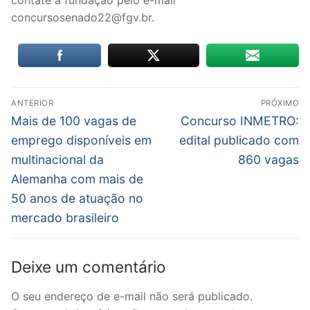
contate a fundação pelo e-mail
concursosenado22@fgv.br.
Navegação
ANTERIOR
PRÓXIMO
de
Post
Próximo
Mais de 100 vagas de
Concurso INMETRO:
anterior:
post:
Post
emprego disponíveis em
edital publicado com
multinacional da
860 vagas
Alemanha com mais de
50 anos de atuação no
mercado brasileiro
Deixe um comentário
O seu endereço de e-mail não será publicado.