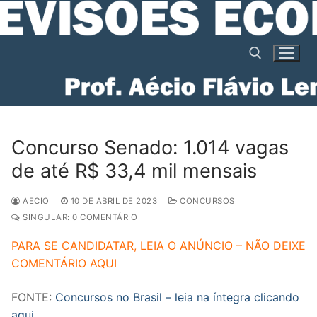
Pular
para
o
conteúdo
Pesquisar por:
Concurso Senado: 1.014 vagas
de até R$ 33,4 mil mensais
AECIO
10 DE ABRIL DE 2023
CONCURSOS
SINGULAR: 0 COMENTÁRIO
PARA SE CANDIDATAR, LEIA O ANÚNCIO – NÃO DEIXE
COMENTÁRIO AQUI
FONTE:
Concursos no Brasil – leia na íntegra clicando
aqui