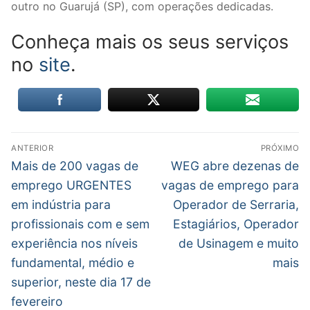
outro no Guarujá (SP), com operações dedicadas.
Conheça mais os seus serviços
no
site
.
Navegação
ANTERIOR
PRÓXIMO
de
Post
Próximo
Mais de 200 vagas de
WEG abre dezenas de
anterior:
post:
Post
emprego URGENTES
vagas de emprego para
em indústria para
Operador de Serraria,
profissionais com e sem
Estagiários, Operador
experiência nos níveis
de Usinagem e muito
fundamental, médio e
mais
superior, neste dia 17 de
fevereiro