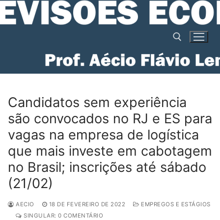
Pular
para
o
conteúdo
Pesquisar por:
Candidatos sem experiência
são convocados no RJ e ES para
vagas na empresa de logística
que mais investe em cabotagem
no Brasil; inscrições até sábado
(21/02)
AECIO
18 DE FEVEREIRO DE 2022
EMPREGOS E ESTÁGIOS
SINGULAR: 0 COMENTÁRIO