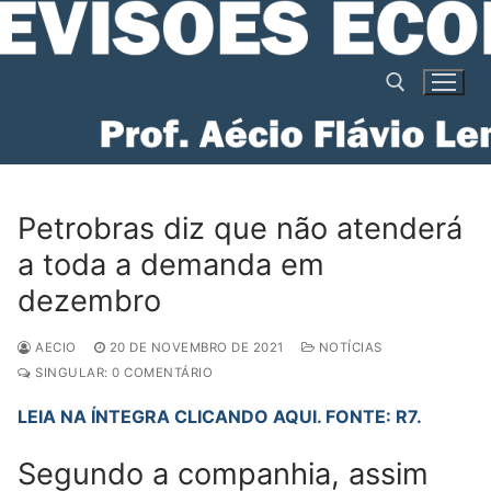
Pular
para
o
conteúdo
Pesquisar por:
Petrobras diz que não atenderá
a toda a demanda em
dezembro
AECIO
20 DE NOVEMBRO DE 2021
NOTÍCIAS
SINGULAR: 0 COMENTÁRIO
LEIA NA ÍNTEGRA CLICANDO AQUI. FONTE: R7.
Segundo a companhia, assim