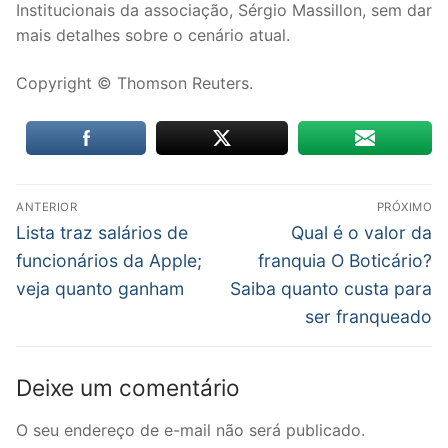
Institucionais da associação, Sérgio Massillon, sem dar
mais detalhes sobre o cenário atual.
Copyright © Thomson Reuters.
Navegação
ANTERIOR
PRÓXIMO
de
Post
Próximo
Lista traz salários de
Qual é o valor da
anterior:
post:
Post
funcionários da Apple;
franquia O Boticário?
veja quanto ganham
Saiba quanto custa para
ser franqueado
Deixe um comentário
O seu endereço de e-mail não será publicado.