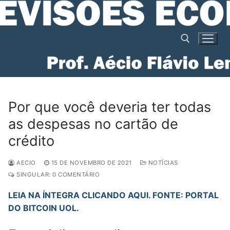
Pular
para
o
conteúdo
Pesquisar por:
Por que você deveria ter todas
as despesas no cartão de
crédito
AECIO
15 DE NOVEMBRO DE 2021
NOTÍCIAS
SINGULAR: 0 COMENTÁRIO
LEIA NA ÍNTEGRA CLICANDO AQUI. FONTE: PORTAL
DO BITCOIN UOL.