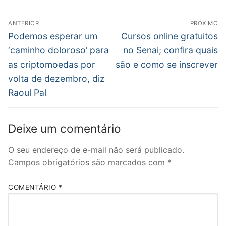
Navegação
ANTERIOR
PRÓXIMO
de
Post
Próximo
Podemos esperar um
Cursos online gratuitos
anterior:
post:
Post
‘caminho doloroso’ para
no Senai; confira quais
as criptomoedas por
são e como se inscrever
volta de dezembro, diz
Raoul Pal
Deixe um comentário
O seu endereço de e-mail não será publicado.
Campos obrigatórios são marcados com
*
COMENTÁRIO
*