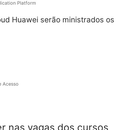
ication Platform
loud Huawei serão ministrados os
e Acesso
er nas vagas dos cursos