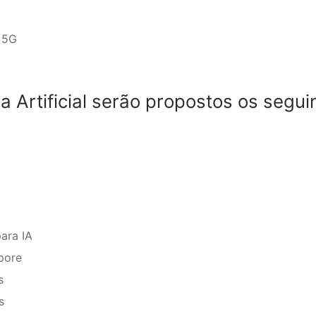
 5G
a Artificial serão propostos os segui
ara IA
pore
s
s