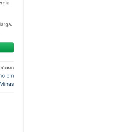
rgia,
larga.
.
RÓXIMO
lho em
Minas