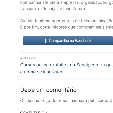
companhia atende à empresas, organizações, gove
transporte, finanças e manufatura.
Atende também operadoras de telecomunicações 
E por fim, consumidores que compram seus smart
Compartilhe no Facebook
Navegação
ANTERIOR
Post
de
Cursos online gratuitos no Senai; confira qu
anterior:
e como se inscrever
Post
Deixe um comentário
O seu endereço de e-mail não será publicado.
C
COMENTÁRIO
*