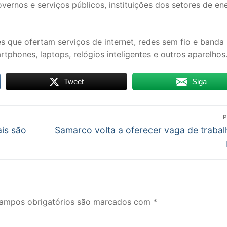
rnos e serviços públicos, instituições dos setores de ene
que ofertam serviços de internet, redes sem fio e banda 
phones, laptops, relógios inteligentes e outros aparelhos
Tweet
Siga
P
Próximo
ais são
Samarco volta a oferecer vaga de traba
post:
ampos obrigatórios são marcados com
*