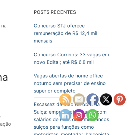
POSTS RECENTES
Concurso STJ oferece
remuneração de R$ 12,4 mil
mensais
Concurso Correios: 33 vagas em
novo Edital; até R$ 6,8 mil
na
Vagas abertas de home office
noturno sem precisar de ensino
s
superior completo
Escassez de mão de obra na
Suíça: empresa abre vagas com
e
salários de mais de 6 mil francos
cação
suíços para funções como
motoristas, montador, balconista,