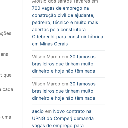
Aloisio dos santos Tavares
em
700 vagas de emprego na
construção civil de ajudante,
pedreiro, técnico e muito mais
abertas pela construtora
ações
Odebrecht para construir fábrica
em Minas Gerais
gens
Vilson Marco
em
30 famosos
brasileiros que tinham muito
dinheiro e hoje não têm nada
et que
Vilson Marco
em
30 famosos
a cada
brasileiros que tinham muito
dinheiro e hoje não têm nada
aecio
em
Novo contrato na
s uma
UPNG do Comperj demanda
vagas de emprego para