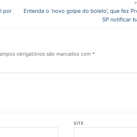
P
Próximo
l por
Entenda o ‘novo golpe do boleto’, que fez P
post:
SP notificar 
ampos obrigatórios são marcados com
*
SITE