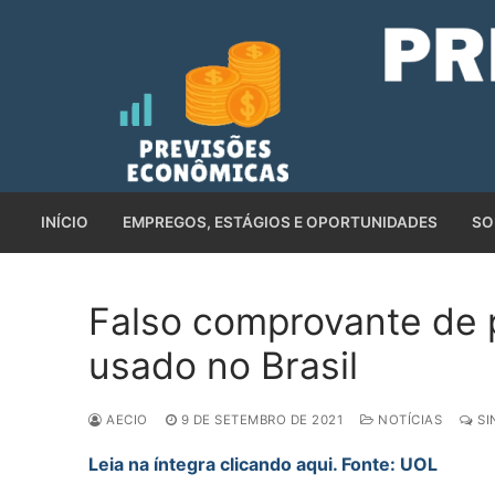
Pular
para
o
conteúdo
INÍCIO
EMPREGOS, ESTÁGIOS E OPORTUNIDADES
SO
Falso comprovante de 
usado no Brasil
AECIO
9 DE SETEMBRO DE 2021
NOTÍCIAS
SI
Leia na íntegra clicando aqui. Fonte: UOL