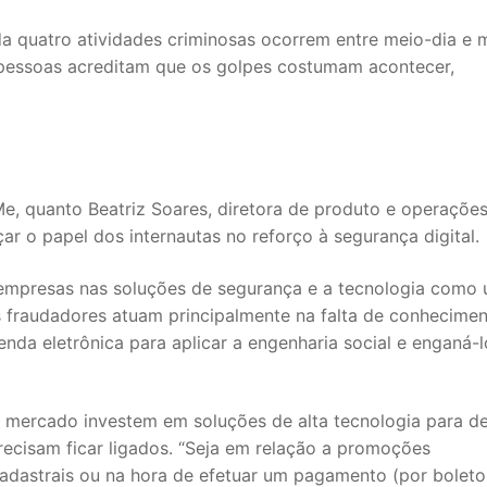
da quatro atividades criminosas ocorrem entre meio-dia e 
 pessoas acreditam que os golpes costumam acontecer,
Me, quanto Beatriz Soares, diretora de produto e operaçõe
r o papel dos internautas no reforço à segurança digital.
empresas nas soluções de segurança e a tecnologia como
s fraudadores atuam principalmente na falta de conhecime
da eletrônica para aplicar a engenharia social e enganá-lo
o mercado investem em soluções de alta tecnologia para de
precisam ficar ligados. “Seja em relação a promoções
adastrais ou na hora de efetuar um pagamento (por boleto