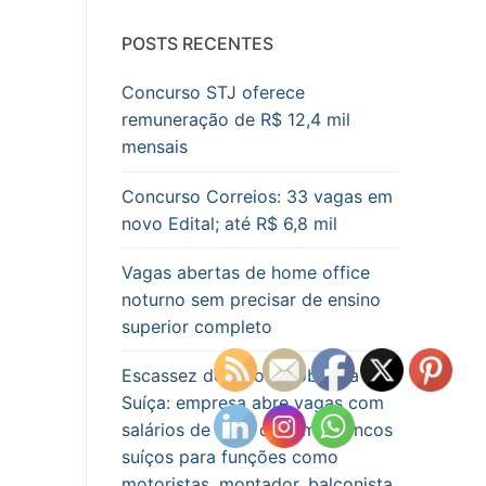
POSTS RECENTES
Concurso STJ oferece
remuneração de R$ 12,4 mil
mensais
Concurso Correios: 33 vagas em
novo Edital; até R$ 6,8 mil
Vagas abertas de home office
noturno sem precisar de ensino
superior completo
Escassez de mão de obra na
Suíça: empresa abre vagas com
salários de mais de 6 mil francos
suíços para funções como
motoristas, montador, balconista,