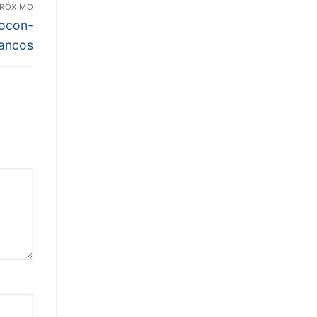
RÓXIMO
rocon-
bancos