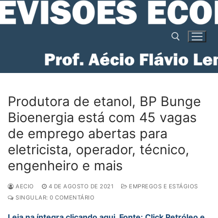
Pular
para
o
conteúdo
Pesquisar por:
Produtora de etanol, BP Bunge
Bioenergia está com 45 vagas
de emprego abertas para
eletricista, operador, técnico,
engenheiro e mais
AECIO
4 DE AGOSTO DE 2021
EMPREGOS E ESTÁGIOS
SINGULAR: 0 COMENTÁRIO
Leia na íntegra clicando aqui. Fonte: Click Petróleo e