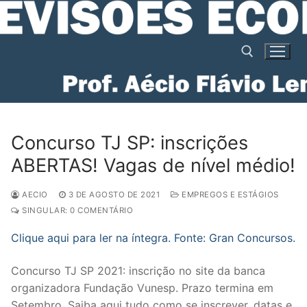
Pular
para
o
conteúdo
Pesquisar por:
Concurso TJ SP: inscrições
ABERTAS! Vagas de nível médio!
AECIO
3 DE AGOSTO DE 2021
EMPREGOS E ESTÁGIOS
SINGULAR: 0 COMENTÁRIO
Clique aqui para ler na íntegra. Fonte: Gran Concursos.
Concurso TJ SP 2021: inscrição no site da banca
organizadora Fundação Vunesp. Prazo termina em
Setembro. Saiba aqui tudo como se inscrever, datas e