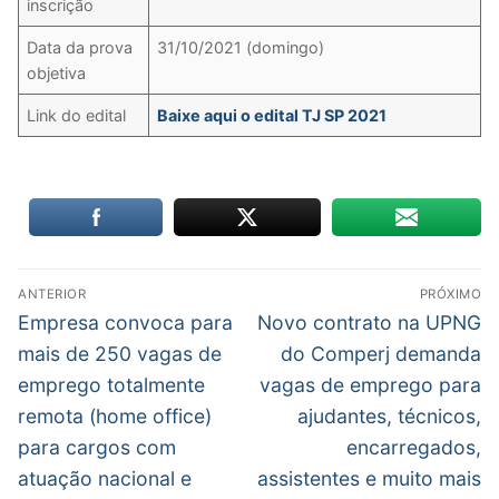
inscrição
Data da prova
31/10/2021 (domingo)
objetiva
Link do edital
Baixe aqui o edital TJ SP 2021
Navegação
ANTERIOR
PRÓXIMO
de
Post
Próximo
Empresa convoca para
Novo contrato na UPNG
anterior:
post:
Post
mais de 250 vagas de
do Comperj demanda
emprego totalmente
vagas de emprego para
remota (home office)
ajudantes, técnicos,
para cargos com
encarregados,
atuação nacional e
assistentes e muito mais