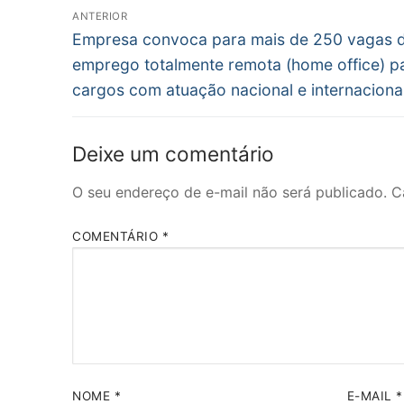
Navegação
ANTERIOR
Post
de
Empresa convoca para mais de 250 vagas 
anterior:
emprego totalmente remota (home office) p
Post
cargos com atuação nacional e internaciona
Deixe um comentário
O seu endereço de e-mail não será publicado.
C
COMENTÁRIO
*
NOME
*
E-MAIL
*