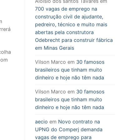
Aloisio dos santos Tavares
em
700 vagas de emprego na
construção civil de ajudante,
m
pedreiro, técnico e muito mais
rrerá
abertas pela construtora
Odebrecht para construir fábrica
em Minas Gerais
colha
 com
Vilson Marco
em
30 famosos
brasileiros que tinham muito
dinheiro e hoje não têm nada
Vilson Marco
em
30 famosos
brasileiros que tinham muito
dinheiro e hoje não têm nada
aecio
em
Novo contrato na
UPNG do Comperj demanda
vagas de emprego para