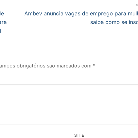
P
Próximo
de
Ambev anuncia vagas de emprego para mul
post:
ara
saiba como se ins
l
ampos obrigatórios são marcados com
*
SITE