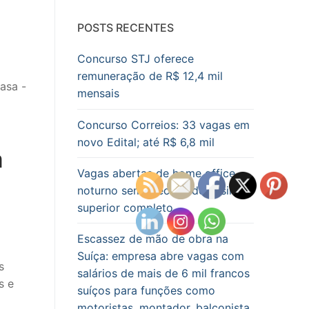
POSTS RECENTES
Concurso STJ oferece
remuneração de R$ 12,4 mil
mensais
Concurso Correios: 33 vagas em
novo Edital; até R$ 6,8 mil
a
Vagas abertas de home office
noturno sem precisar de ensino
superior completo
Escassez de mão de obra na
Suíça: empresa abre vagas com
s
salários de mais de 6 mil francos
s e
suíços para funções como
motoristas, montador, balconista,