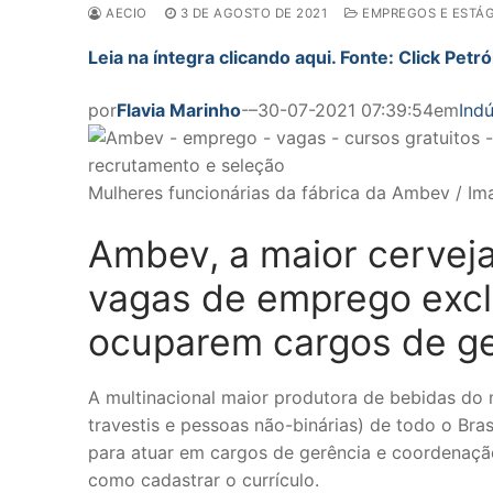
AECIO
3 DE AGOSTO DE 2021
EMPREGOS E ESTÁG
Leia na íntegra clicando aqui. Fonte: Click Petr
por
Flavia Marinho
-–30-07-2021 07:39:54em
Indú
Mulheres funcionárias da fábrica da Ambev / I
Ambev, a maior cerveja
vagas de emprego excl
ocuparem cargos de ge
A multinacional maior produtora de bebidas do 
travestis e pessoas não-binárias) de todo o Bra
para atuar em cargos de gerência e coordenação 
como cadastrar o currículo.