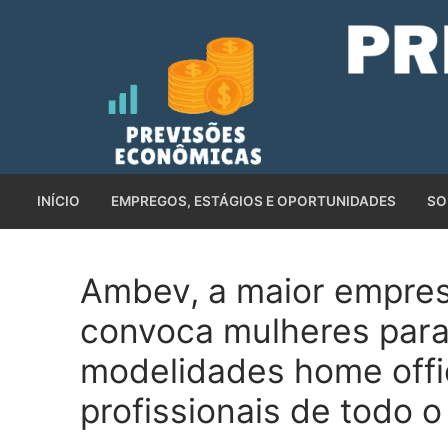
Pular
para
o
conteúdo
INÍCIO
EMPREGOS, ESTÁGIOS E OPORTUNIDADES
SO
Ambev, a maior empre
convoca mulheres par
modelidades home offic
profissionais de todo o