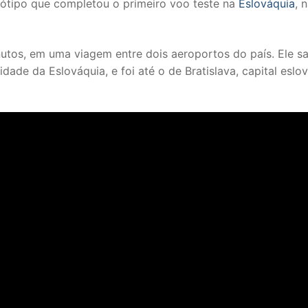
tótipo que completou o primeiro voo teste na
Eslováquia
, 
utos, em uma viagem entre dois aeroportos do país. Ele sa
dade da Eslováquia, e foi até o de Bratislava, capital eslo