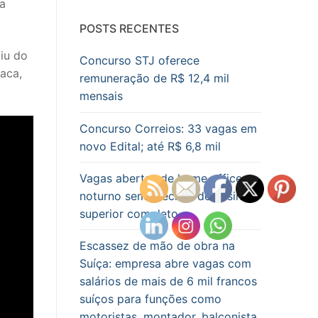
na
POSTS RECENTES
iu do
Concurso STJ oferece
vaca,
remuneração de R$ 12,4 mil
mensais
Concurso Correios: 33 vagas em
novo Edital; até R$ 6,8 mil
Vagas abertas de home office
noturno sem precisar de ensino
superior completo
Escassez de mão de obra na
Suíça: empresa abre vagas com
salários de mais de 6 mil francos
suíços para funções como
motoristas, montador, balconista,