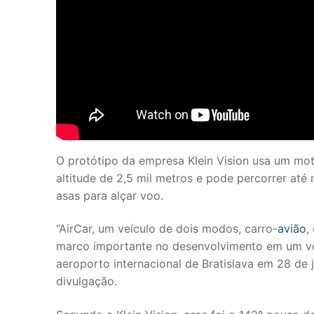
O protótipo da empresa Klein Vision usa um mo
altitude de 2,5 mil metros e pode percorrer até
asas para alçar voo.
“AirCar, um veículo de dois modos, carro-
avião
,
marco importante no desenvolvimento em um voo
aeroporto internacional de Bratislava em 28 de
divulgação.