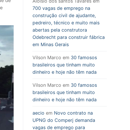
de de
Aloisio dos santos Tavares
em
de
700 vagas de emprego na
construção civil de ajudante,
pedreiro, técnico e muito mais
abertas pela construtora
Odebrecht para construir fábrica
em Minas Gerais
Vilson Marco
em
30 famosos
brasileiros que tinham muito
dinheiro e hoje não têm nada
Vilson Marco
em
30 famosos
brasileiros que tinham muito
dinheiro e hoje não têm nada
aecio
em
Novo contrato na
UPNG do Comperj demanda
vagas de emprego para