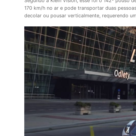
Segundo a Klein Vision, esse foi o 142º pouso 
170 km/h no ar e pode transportar duas pessoas
decolar ou pousar verticalmente, requerendo u