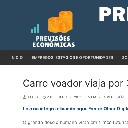
Pular
para
o
conteúdo
INÍCIO
EMPREGOS, ESTÁGIOS E OPORTUNIDADES
SO
Carro voador viaja por
AECIO
2 DE JULHO DE 2021
EMPREGOS E ESTÁGI
Leia na íntegra clicando aqui. Fonte: Olhar Digit
O grande desejo humano visto em
filmes
futuris