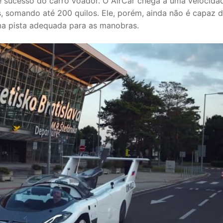
de sucesso do carro voador. O AirCar chega a uma velocida
, somando até 200 quilos. Ele, porém, ainda não é capaz 
ma pista adequada para as manobras.