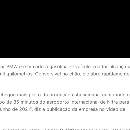
tor BMW e é movido à gasolina. O veículo voador alcança 
 mil quilômetros. Conversível no chão, ele abre rapidamente
 chegou mais perto da produção esta semana, cumprindo 
 de 35 minutos do aeroporto internacional de Nitra para
 junho de 2021″, diz a publicação da empresa no vídeo de