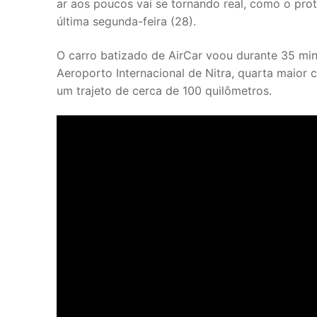
ar aos poucos vai se tornando real, como o pro
última segunda-feira (28).
O carro batizado de AirCar voou durante 35 min
Aeroporto Internacional de Nitra, quarta maior ci
um trajeto de cerca de 100 quilômetros.