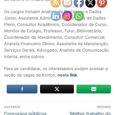
Os cargos incluem Analista de Processos e Dados
Júnior, Assistente Administrativo, Analista de Dados
Pleno, Consultor Acadêmico, Coordenador de Curso,
Monitor de Estágio, Professor, Tutor, Bibliotecário,
Coordenador de Atendimento, Consultor Comercial,
Analista Financeiro Sênior, Assistente de Manutenção,
Serviços Gerais, Advogado, Analista de Comunicação
Interna, entre outros.
Para se candidatar, os interessados podem acessar a
seção de vagas da Kroton,
neste
link
.
Navegação
ANTERIOR
PRÓXIMO
de
Post
Próximo
Concursos públicos
‘Melhor trabalho do