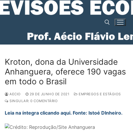
Pular
para
o
conteúdo
Pesquisar por:
Kroton, dona da Universidade
Anhanguera, oferece 190 vagas
em todo o Brasil
AECIO
29 DE JUNHO DE 2021
EMPREGOS E ESTÁGIOS
SINGULAR: 0 COMENTÁRIO
Leia na íntegra clicando aqui. Fonte: Istoé DInheiro.