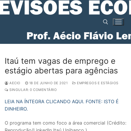
Pular
para
o
conteúdo
Pesquisar por:
Itaú tem vagas de emprego e
estágio abertas para agências
AECIO
18 DE JUNHO DE 2021
EMPREGOS E ESTÁGIOS
SINGULAR: 0 COMENTÁRIO
LEIA NA ÍNTEGRA CLICANDO AQUI. FONTE: ISTO É
DINHEIRO.
O programa tem como foco a área comercial (Crédito:
Reprodução/LinkedIn Itaú Unibanco )