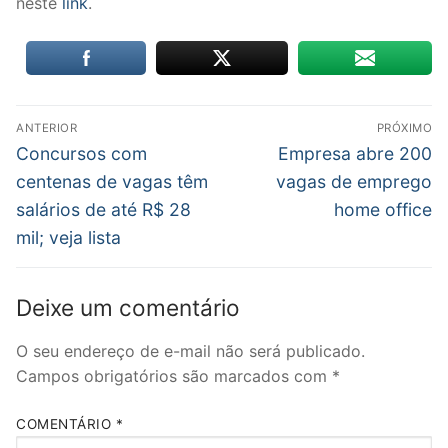
neste
link
.
Navegação
ANTERIOR
PRÓXIMO
de
Post
Próximo
Concursos com
Empresa abre 200
anterior:
post:
Post
centenas de vagas têm
vagas de emprego
salários de até R$ 28
home office
mil; veja lista
Deixe um comentário
O seu endereço de e-mail não será publicado.
Campos obrigatórios são marcados com
*
COMENTÁRIO
*