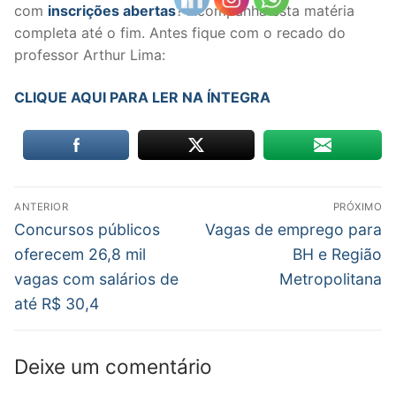
com
inscrições abertas
? Acompanha esta matéria
completa até o fim. Antes fique com o recado do
professor Arthur Lima:
CLIQUE AQUI PARA LER NA ÍNTEGRA
Navegação
ANTERIOR
PRÓXIMO
de
Post
Próximo
Concursos públicos
Vagas de emprego para
anterior:
post:
Post
oferecem 26,8 mil
BH e Região
vagas com salários de
Metropolitana
até R$ 30,4
Deixe um comentário